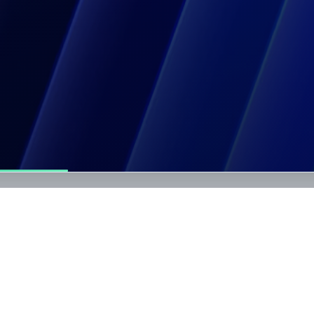
ear cuenta
stra tus datos y activa tu acceso a la plataforma para gestio
 de manera rápida y segura.
bres