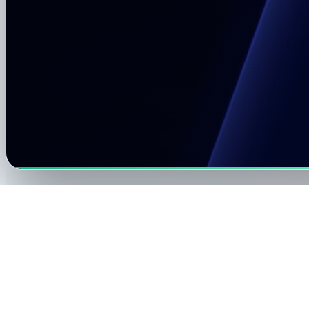
Cr
Regi
todo
Nom